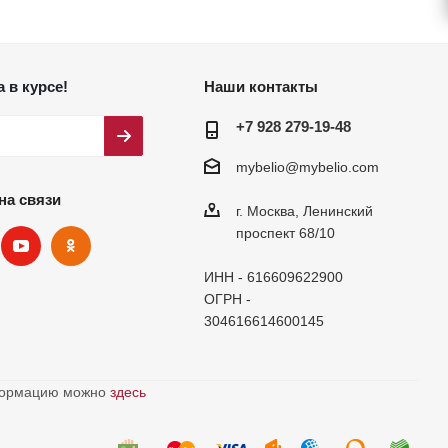
 в курсе!
Наши контакты
+7 928 279-19-48
mybelio@mybelio.com
на связи
г. Москва, Ленинский
проспект 68/10
ИНН - 616609622900
ОГРН -
304616614600145
нформацию можно
здесь